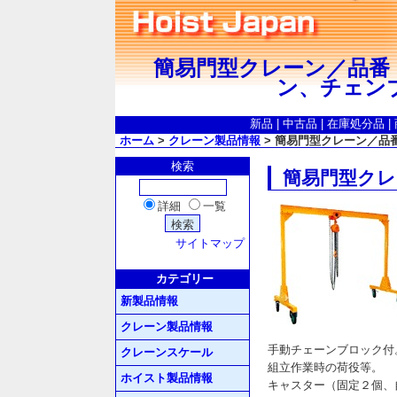
簡易門型クレーン／品番 
ン、チェン
新品
|
中古品
|
在庫処分品
|
ホーム
>
クレーン製品情報
> 簡易門型クレーン／品番
検索
簡易門型クレ
詳細
一覧
サイトマップ
カテゴリー
新製品情報
クレーン製品情報
手動チェーンブロック付
クレーンスケール
組立作業時の荷役等。
ホイスト製品情報
キャスター（固定２個、