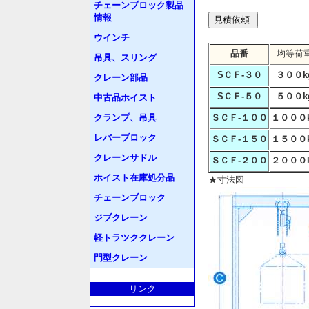
チェーンブロック製品
情報
ウインチ
品番
均等荷
吊具、スリング
SＣＦ-３０
３００k
クレーン部品
SＣＦ-５０
５００k
中古品ホイスト
クランプ、吊具
ＳＣＦ-１００
１０００
レバーブロック
ＳＣＦ-１５０
１５００
クレーンサドル
ＳＣＦ-２００
２０００
ホイスト在庫処分品
★寸法図
チェーンブロック
ジブクレーン
軽トラツククレーン
門型クレーン
リンク