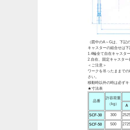
（図中のA～Gは、下記
キャスターの組合せは下
1.4輪全て自在キャスタ
2.自在、固定キャスタ
＜ご注意＞
ワークを吊ったままでの
さい。
移動時以外の時は必ずキ
★寸法表
許容荷重
品番
（kg）
A
300
252
SCF-30
500
272
SCF-50