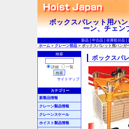
ボックスパレット用ハンガー
ーン、チェン
新品
|
中古品
|
在庫処分品
|
ホーム
>
クレーン部品
> ボックスパレット用ハンガー/M
検索
ボックスパレッ
詳細
一覧
サイトマップ
カテゴリー
新製品情報
クレーン製品情報
クレーンスケール
ホイスト製品情報