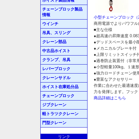
ホイスト製品情報
チェーンブロック製品
情報
小型チェーンブロック（2速
商用電源でよりパワフルに
ウインチ
■主な仕様
吊具、スリング
●超高速の昇降速度 0.0833～0
クレーン部品
●デッドスペースを最小
●メカニカルブレーキ付
中古品ホイスト
●上限リミットスイッチ
クランプ、吊具
●過巻防止装置付（非常
●小型軽量100kg。１速形
レバーブロック
●強力ロードチェーン使
クレーンサドル
●豊富なアクセサリー
作業に合わせた最適速度
ホイスト在庫処分品
力を発揮します。フック
チェーンブロック
商品詳細はこちら
ジブクレーン
軽トラツククレーン
門型クレーン
リンク