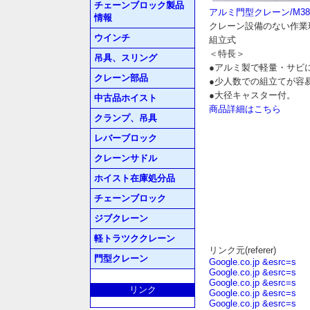
チェーンブロック製品
アルミ門型クレーン/M380
情報
クレーン設備のない作業
ウインチ
組立式
＜特長＞
吊具、スリング
●アルミ製で軽量・サビ
クレーン部品
●少人数での組立てが容
●大径キャスター付。
中古品ホイスト
商品詳細はこちら
クランプ、吊具
レバーブロック
クレーンサドル
ホイスト在庫処分品
チェーンブロック
ジブクレーン
軽トラツククレーン
リンク元(referer)
門型クレーン
Google.co.jp &esrc=s
Google.co.jp &esrc=s
Google.co.jp &esrc=s
リンク
Google.co.jp &esrc=s
Google.co.jp &esrc=s