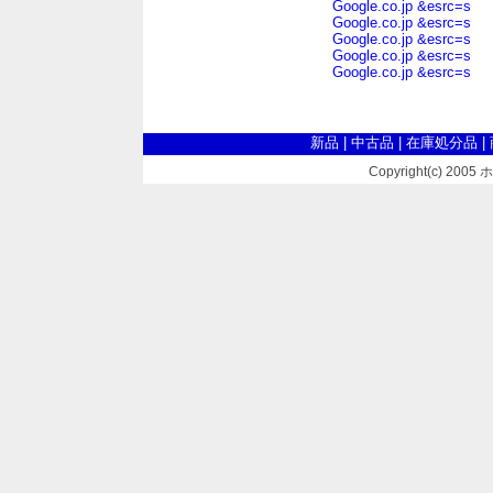
Google.co.jp &esrc=s
Google.co.jp &esrc=s
Google.co.jp &esrc=s
Google.co.jp &esrc=s
Google.co.jp &esrc=s
新品
|
中古品
|
在庫処分品
|
Copyright(c) 2005