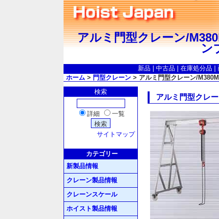
アルミ門型クレーン/M380
ン
新品
|
中古品
|
在庫処分品
|
ホーム
>
門型クレーン
> アルミ門型クレーン/M380M-
検索
アルミ門型クレーン/
詳細
一覧
サイトマップ
カテゴリー
新製品情報
クレーン製品情報
クレーンスケール
ホイスト製品情報