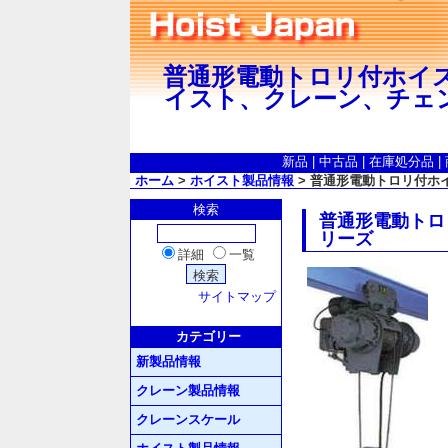
普通形電動トロリ付ホイスト7
イスト、クレーン、チェ
新品
|
中古品
|
在庫処分品
|
ホーム
>
ホイスト製品情報
> 普通形電動トロリ付ホイスト
検索
普通形電動トロリ付
リーズ
詳細
一覧
サイトマップ
カテゴリー
新製品情報
クレーン製品情報
クレーンスケール