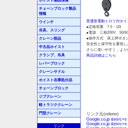
ホイスト製品情報
チェーンブロック製品
情報
普通形電動トロリ付ホイスト7
ウインチ
●定格荷重 7.5・10t
吊具、スリング
●電源 三相200V 50/6
●操作方式 床上押ボタ
クレーン部品
安全性と保守性を重視し
中古品ホイスト
さらに使いやすく，より
クランプ、吊具
商品詳細はこちら
レバーブロック
クレーンサドル
ホイスト在庫処分品
チェーンブロック
ジブクレーン
軽トラツククレーン
門型クレーン
リンク元(referer)
Google.co.jp &esrc=s
Google.co.jp &esrc=s
リンク